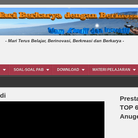
erus Belajar, Berinovasi, Berkreasi dan Berkarya -
N
SOAL-SOAL PAB
DOWNLOAD
MATERI PELAJARAN
di
Prest
TOP 6
Anug