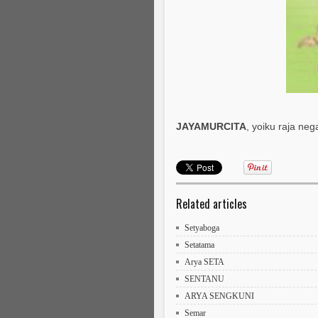
JAYAMURCITA
, yoiku raja neg
Related articles
Setyaboga
Setatama
Arya SETA
SENTANU
ARYA SENGKUNI
Semar