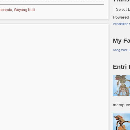
abarata
,
Wayang Kulit
Powered
Pendidikan
My F
Kang Widi
|
Entri
mempunyai