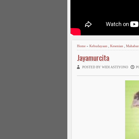
Home
»
Kebudayaan
,
Kesenian
,
Mahabar
Jayamurcita
POSTED BY WIDI ASTIYONO
P