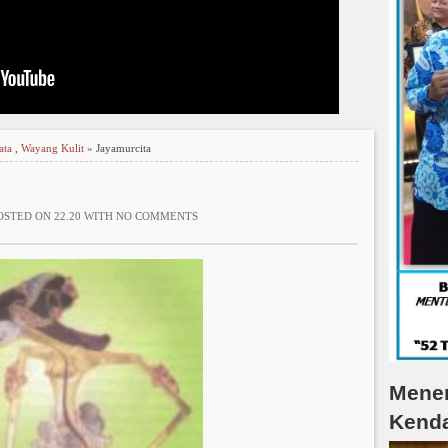
ata
,
Wayang Kulit
» Jayamurcita
OSTED ON 22.20 WITH
NO COMMENTS
Mener
Kenda