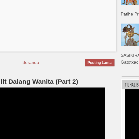
Patihe P
SASIKIRA
Gatotkac
Beranda
Posting Lama
t Dalang Wanita (Part 2)
FILNALI