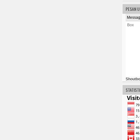
PESAN 
Shout
b
STATIST