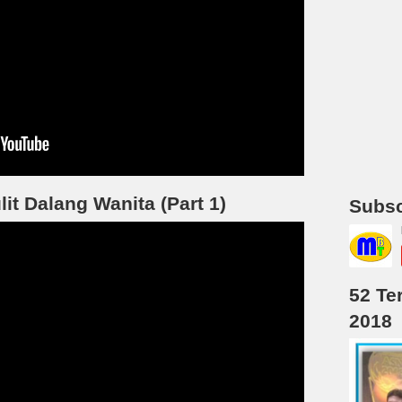
t Dalang Wanita (Part 1)
Subsc
52 Te
2018