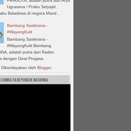
PRAGOTA, adalah putra dari Arya
Ugrasena / Prabu Setyajid .
rabu Baladewa di negara Mand...
Bambang Sasikirana -
#WayangKulit
Bambang Sasikirana -
#WayangKulit Bambang
NA, adalah putra dari Raden
a dengan Dewi Pregiwa .
Diberdayakan oleh
Blogger
.
S LOMBA FILM PENDEK NASIONAL